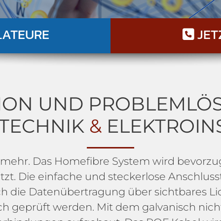
LATEURE
JET

ION UND PROBLEMLÖ
TECHNIK
&
ELEKTROIN
 mehr. Das Homefibre System wird bevorzug
etzt. Die einfache und steckerlose Anschlus
ch die Datenübertragung über sichtbares Li
ch geprüft werden. Mit dem galvanisch nic