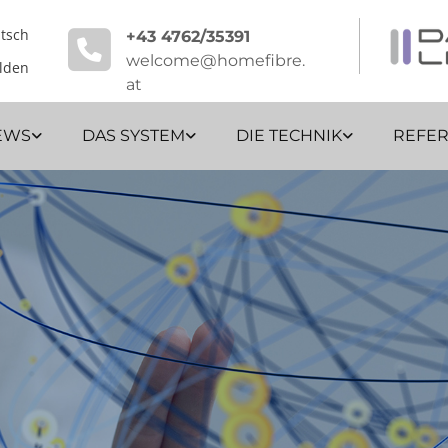
tsch

+43 4762/35391
welcome@homefibre.
lden
at
EWS
DAS SYSTEM
DIE TECHNIK
REFE