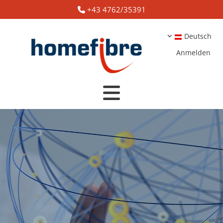
+43 4762/35391

Deutsch
Anmelden